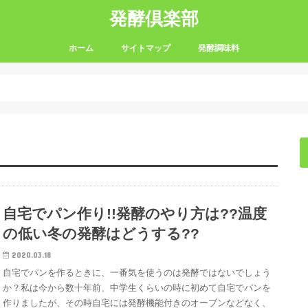
発酵倶楽部
ホーム
サイトマップ
発酵調味料
甘酒
醤油麹
塩麴
味噌
自宅でパン作り!!発酵のやり方は??温度
の低い冬の発酵はどうする??
2020.03.18
自宅でパンを作るときに、一番気を使うのは発酵ではないでしょう
か？私は今から数十年前、中学生くらいの時に初めて自宅でパンを
作りましたが、その時自宅には発酵機能付きのオーブンなどなく、