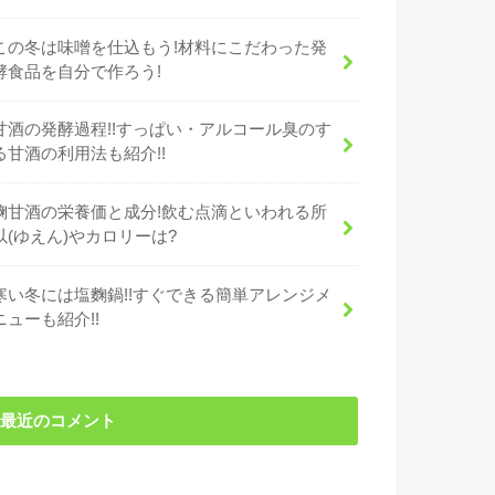
この冬は味噌を仕込もう!材料にこだわった発
酵食品を自分で作ろう!
甘酒の発酵過程!!すっぱい・アルコール臭のす
る甘酒の利用法も紹介!!
麹甘酒の栄養価と成分!飲む点滴といわれる所
以(ゆえん)やカロリーは?
寒い冬には塩麴鍋!!すぐできる簡単アレンジメ
ニューも紹介!!
最近のコメント