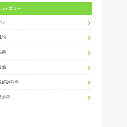
カテゴリー
パン
味噌
塩麴
甘酒
発酵調味料
醤油麹